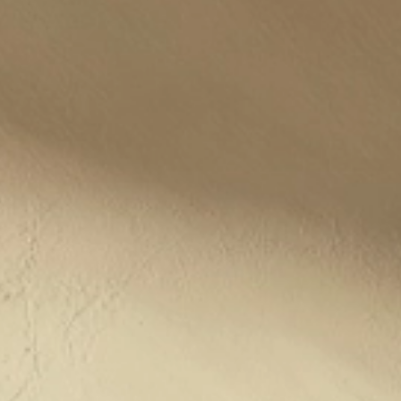
alle
materialverze
produkte
Incisive sophisticated
Soft Sophisticated