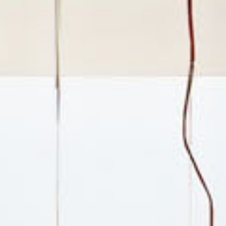
alle
materialverze
produkte
Incisive sophisticated
Soft Sophisticated