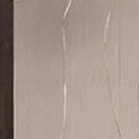
Pu
INCISIV