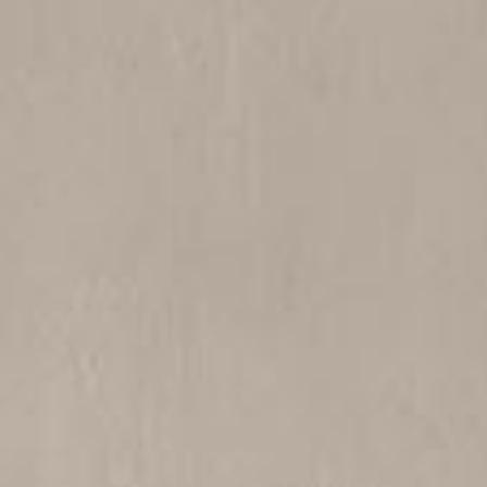
ticated
E
SOFT