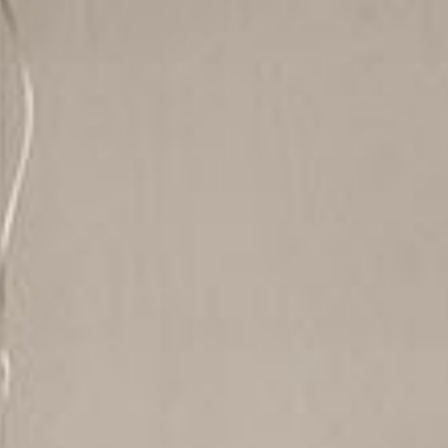
re
Modern
Sophis
E
SOFT
INCISIVE
SOFT
INCISIV