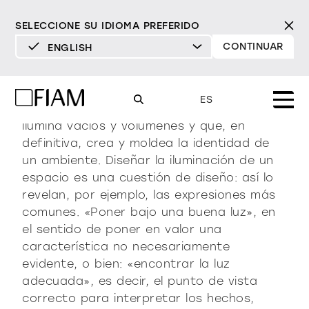
SELECCIONE SU IDIOMA PREFERIDO
Una nueva luz para
CONTINUAR
ENGLISH
el comedor
DEUTSCH
ENGLISH
ES
Luz que decora, que sorprende, que
ESPAÑOL
ilumina vacíos y volúmenes y que, en
definitiva, crea y moldea la identidad de
FRANÇAIS
Mood
un ambiente. Diseñar la iluminación de un
espejos
espejos tv
ITALIANO
espacio es una cuestión de diseño: así lo
Productos
revelan, por ejemplo, las expresiones más
vitrinas y aparadores
comunes. «Poner bajo una buena luz», en
todos los productos
Diseño
Puro
Moderno
Sofisticado
el sentido de poner en valor una
Materioteca
librería y sistemas
característica no necesariamente
DECIDIDO
SUAVE
DECIDIDO
SUAVE
DECIDIDO
SUAVE
Milano Design Week 2026
evidente, o bien: «encontrar la luz
Espejos
adecuada», es decir, el punto de vista
iluminación
distribuidores
correcto para interpretar los hechos,
Espejos TV