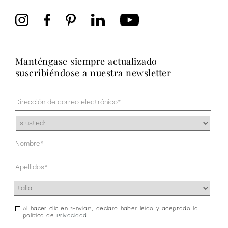
manténgase siempre actualizado
suscribiéndose a nuestra newsletter
Correo
electrónico
(Obligatorio)
Ocupación
(Obligatorio)
Datos
personales
(Obligatorio)
Dirección
(Obligatorio)
Al hacer clic en "Enviar", declaro haber leído y aceptado la
Consentimiento
política de
Privacidad
.
de