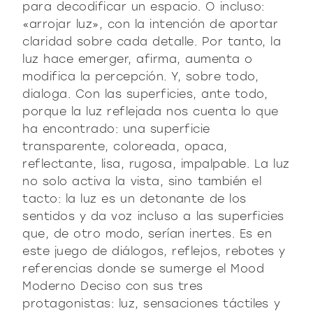
para decodificar un espacio. O incluso:
contacto
Vitrinas y Aparadores
accesorios
mesas
«arrojar luz», con la intención de aportar
Librería y sistemas
Puro decidido
Puro suave
Milano Design Week 2026
claridad sobre cada detalle. Por tanto, la
Iluminación
mesitas de centro y
luz hace emerger, afirma, aumenta o
azienda
auxiliares
Accesorios
modifica la percepción. Y, sobre todo,
Ser Fiam
documenti
dialoga. Con las superficies, ante todo,
Mesas
Vittorio Livi, la idea
porque la luz reflejada nos cuenta lo que
mesitas de noche
Descargas
Mesitas de centro y auxiliares
press & news
increíblemente vidrio
ha encontrado: una superficie
Mesitas de noche
Catálogos
Historias
transparente, coloreada, opaca,
Responsables por naturaleza
¿es usted arquitecto?
consola
sillas
Consola
Certificaciones
reflectante, lisa, rugosa, impalpable. La luz
Noticias
Villa Miralfiore
Sillas
no solo activa la vista, sino también el
B2B
¿es usted distribuidor?
Editoriales
sofás y butacas
tacto: la luz es un detonante de los
Sofás y butacas
Notas de prensa
contract y proyectos
sentidos y da voz incluso a las superficies
Home Office
que, de otro modo, serían inertes. Es en
Moderno decidido
Moderno suave
home office
este juego de diálogos, reflejos, rebotes y
referencias donde se sumerge el Mood
Moderno Deciso con sus tres
todos los
materioteca
protagonistas: luz, sensaciones táctiles y