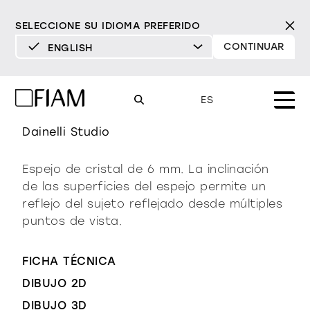
SELECCIONE SU IDIOMA PREFERIDO
CONTINUAR
ENGLISH
DEUTSCH
reverso
ENGLISH
ES
ESPAÑOL
Dainelli Studio
FRANÇAIS
Mood
espejos
espejos tv
Espejo de cristal de 6 mm. La inclinación
ITALIANO
de las superficies del espejo permite un
Productos
vitrinas y aparadores
reflejo del sujeto reflejado desde múltiples
todos los productos
puntos de vista.
Diseño
Puro
Moderno
Sofisticado
Materioteca
librería y sistemas
DECIDIDO
SUAVE
DECIDIDO
SUAVE
DECIDIDO
SUAVE
Milano Design Week 2026
FICHA TÉCNICA
Espejos
iluminación
DIBUJO 2D
distribuidores
Espejos TV
DIBUJO 3D