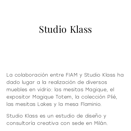
contacto
Vitrinas y Aparadores
accesorios
mesas
Librería y sistemas
Puro decidido
Puro suave
Milano Design Week 2026
Iluminación
mesitas de centro y
Studio Klass
azienda
auxiliares
Accesorios
Ser Fiam
documenti
Mesas
Vittorio Livi, la idea
mesitas de noche
Descargas
Mesitas de centro y auxiliares
press & news
increíblemente vidrio
Mesitas de noche
Catálogos
Historias
Responsables por naturaleza
¿es usted arquitecto?
consola
sillas
Consola
Certificaciones
Noticias
Villa Miralfiore
Sillas
La colaboración entre FIAM y Studio Klass ha
B2B
¿es usted distribuidor?
Editoriales
sofás y butacas
dado lugar a la realización de diversos
Sofás y butacas
Notas de prensa
contract y proyectos
muebles en vidrio: las mesitas Magique, el
Home Office
expositor Magique Totem, la colección Plié,
Moderno decidido
Moderno suave
home office
las mesitas Lakes y la mesa Flaminio.
Studio Klass es un estudio de diseño y
todos los
consultoría creativa con sede en Milán.
materioteca