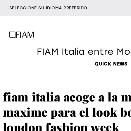
SELECCIONE SU IDIOMA PREFERIDO
FIAM Italia entre M
espejos
e
azienda
QUICK NEWS
distribuidores
ser fiam
accesorios
contacto
vittorio livi, la idea
milano design week
fiam italia acoge a la
increíblemente vidrio
sillas
sof
2026
responsables por nat
maxime para el look b
villa miralfiore
todos los pr
london fashion week