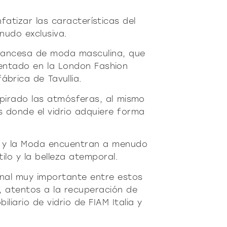
ro
Moderno
Sofis
O
SUAVE
DECIDIDO
SUAVE
DECIDID
nfatizar las características del
nudo exclusiva.
rancesa de moda masculina, que
sentado en la London Fashion
brica de Tavullia.
spirado las atmósferas, al mismo
s donde el vidrio adquiere forma
mo y la Moda encuentran a menudo
tilo y la belleza atemporal.
onal muy importante entre estos
 atentos a la recuperación de
liario de vidrio de FIAM Italia y