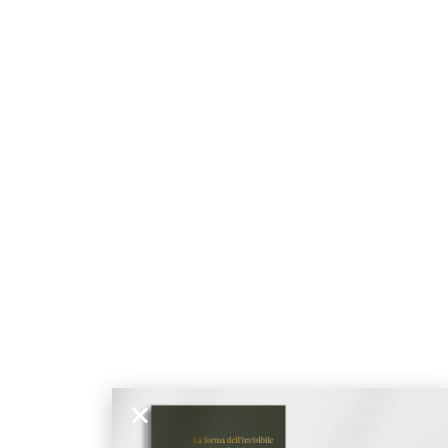
ticado
O
SUAVE