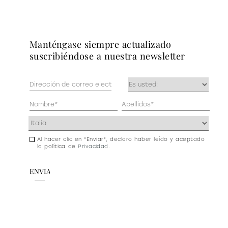
manténgase siempre actualizado
suscribiéndose a nuestra newsletter
Correo
Ocupación
electrónico
(Obligatorio)
(Obligatorio)
Datos
personales
Dirección
(Obligatorio)
(Obligatorio)
Al hacer clic en "Enviar", declaro haber leído y aceptado
Consentimiento
la política de
Privacidad
.
de
newsletter
y
privacidad