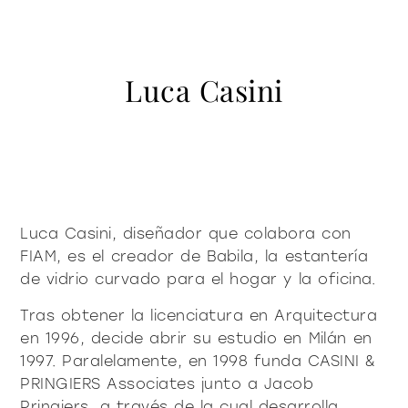
contacto
Vitrinas y Aparadores
accesorios
mesas
Librería y sistemas
Puro decidido
Puro suave
Milano Design Week 2026
Iluminación
mesitas de centro y
Luca Casini
azienda
auxiliares
Accesorios
Ser Fiam
documenti
Mesas
Vittorio Livi, la idea
mesitas de noche
Descargas
Mesitas de centro y auxiliares
press & news
increíblemente vidrio
Mesitas de noche
Catálogos
Historias
Responsables por naturaleza
¿es usted arquitecto?
consola
sillas
Consola
Certificaciones
Noticias
Villa Miralfiore
Sillas
Luca Casini, diseñador que colabora con
B2B
¿es usted distribuidor?
Editoriales
sofás y butacas
FIAM, es el creador de Babila, la estantería
Sofás y butacas
Notas de prensa
contract y proyectos
de vidrio curvado para el hogar y la oficina.
Home Office
Moderno decidido
Moderno suave
home office
Tras obtener la licenciatura en Arquitectura
en 1996, decide abrir su estudio en Milán en
1997. Paralelamente, en 1998 funda CASINI &
todos los
PRINGIERS Associates junto a Jacob
materioteca
Pringiers, a través de la cual desarrolla