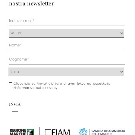
nostra newsletter
Mail
(Obbligatorio)
Occupazione
(Obbligatorio)
Anagrafica
(Obbligatorio)
Indirizzo
(Obbligatorio)
Cliccando su "Invia" dichiaro di aver letto ed accettato
Consenso
l'informativa sulla
Privacy
.
newsletter
e
privacy