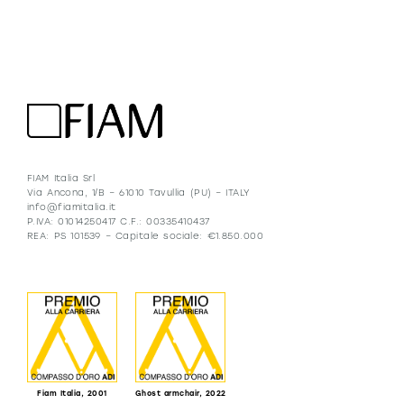
FIAM Italia Srl
Via Ancona, 1/B – 61010 Tavullia (PU) – ITALY
info@fiamitalia.it
P.IVA: 01014250417 C.F.: 00335410437
REA: PS 101539 – Capitale sociale: €1.850.000
Fiam Italia, 2001
Ghost armchair, 2022