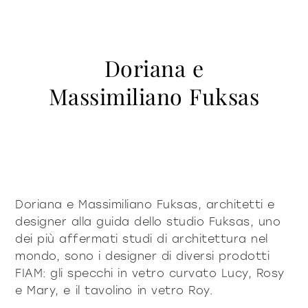
contattaci
Vetrine e Madie
accessori
tavoli
Libreria e sistemi
Puro deciso
Puro morbido
Milano Design Week 2026
Illuminazione
tavolini fronte e
Doriana e
azienda
fianco divano
Accessori
Essere Fiam
Massimiliano Fuksas
documenti
Tavoli
Vittorio Livi, l’idea
comodini
consolle
Download
Tavolini fronte e fianco divano
press & news
incredibilmente vetro
Comodini
Cataloghi
Storie
Responsabili per natura
sei un architetto?
sedie
Consolle
Certificazioni
News
Villa Miralfiore
Sedie
B2B
sei un rivenditore?
Redazionali
divani e poltrone
Divani e poltrone
Doriana e Massimiliano Fuksas, architetti e
Comunicati stampa
contract & progetti
Home Office
designer alla guida dello studio Fuksas, uno
Moderno deciso 2022
Moderno morbido
home office
dei più affermati studi di architettura nel
mondo, sono i designer di diversi prodotti
FIAM: gli specchi in vetro curvato Lucy, Rosy
tutti i
e Mary, e il tavolino in vetro Roy.
materioteca