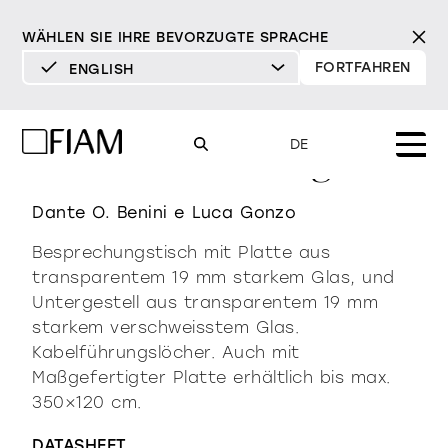
WÄHLEN SIE IHRE BEVORZUGTE SPRACHE
FORTFAHREN
ENGLISH
DEUTSCH
ENGLISH
LLT ofx meeting
DE
ESPAÑOL
FRANÇAIS
Dante O. Benini e Luca Gonzo
Mood
spiegel
tv-spiegel
ITALIANO
Besprechungstisch mit Platte aus
Produkte
transparentem 19 mm starkem Glas, und
vitrinen und
Untergestell aus transparentem 19 mm
alle Produkte
sideboards
Design
Pure
Modern
Sophisticated
starkem verschweisstem Glas.
Materialverzeichnis
Kabelführungslöcher. Auch mit
INCISIVE
SOFT
INCISIVE
SOFT
INCISIVE
SOFT
Milano Design Week 2026
Maßgefertigter Platte erhältlich bis max.
bibliotheken und
350×120 cm.
Spiegel
systeme
händler
TV-Spiegel
DATASHEET