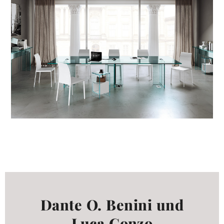
alle
materialverze
produkte
Incisive sophisticated
Soft Sophisticated
Dante O. Benini und
Luca Gonzo