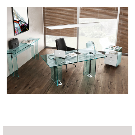
alle
materialverze
produkte
Incisive sophisticated
Soft Sophisticated