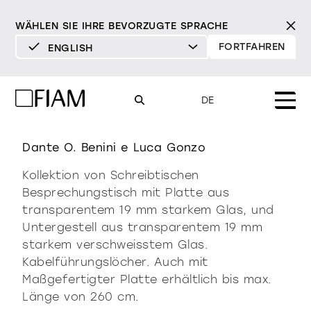
WÄHLEN SIE IHRE BEVORZUGTE SPRACHE
FORTFAHREN
ENGLISH
DEUTSCH
ENGLISH
LLT ofx executive
DE
ESPAÑOL
FRANÇAIS
Dante O. Benini e Luca Gonzo
Mood
spiegel
tv-spiegel
ITALIANO
Kollektion von Schreibtischen
Produkte
Besprechungstisch mit Platte aus
vitrinen und
transparentem 19 mm starkem Glas, und
alle Produkte
sideboards
Design
Pure
Modern
Sophisticated
Untergestell aus transparentem 19 mm
Materialverzeichnis
starkem verschweisstem Glas.
INCISIVE
SOFT
INCISIVE
SOFT
INCISIVE
SOFT
Milano Design Week 2026
Kabelführungslöcher. Auch mit
bibliotheken und
Maßgefertigter Platte erhältlich bis max.
Spiegel
systeme
händler
Länge von 260 cm.
TV-Spiegel