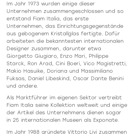
Im Jahr 1973 wurden einige dieser
alle
Unternehmen zusammengeschlossen und so
materialverze
produkte
entstand Fiam Italia, das erste
Unternehmen, das Einrichtungsgegenstände
aus gebogenem Kristallglas fertigte. Dafür
arbeiteten die bekanntesten internationalen
Designer zusammen, darunter etwa
Incisive sophisticated
Soft Sophisticated
Giorgetto Giugiaro, Enzo Mari, Philippe
Starck, Ron Arad, Cini Boeri, Vico Magistretti,
Makio Hasuike, Doriana und Massimiliano
Fuksas, Daniel Libeskind, Oscar Dante Benini
und andere.
Als Marktführer im eigenen Sektor vertreibt
Fiam Italia seine Kollektion weltweit und einige
der Artikel des Unternehmens dienen sogar
in 25 internationalen Museen als Exponate.
Im Jahr 1988 gründete Vittorio Livi zusammen