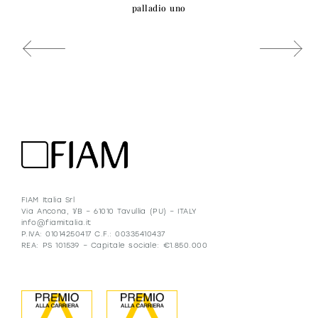
palladio uno
FIAM Italia Srl
Via Ancona, 1/B – 61010 Tavullia (PU) – ITALY
info@fiamitalia.it
P.IVA: 01014250417 C.F.: 00335410437
REA: PS 101539 – Capitale sociale: €1.850.000