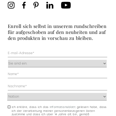
enroll sich selbst in unserem rundschreiben
für aufgeschoben auf den neuheiten und auf
den produkten in vorschau zu bleiben.
Mail
(erforderlich)
Occupazione
(erforderlich)
Anagrafica
(erforderlich)
Indirizzo
(erforderlich)
Ich erkläre, dass ich das
Informationsblatt
gelesen habe, dass
Consenso
ich der Verarbeitung meiner personenbezogenen Daten
newsletter
zustimme und dass ich über 14 Jahre alt bin, gemäß