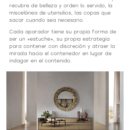
contacto
Vitrinas y Aparadores
accesorios
mesas
recubre de belleza y orden lo servido, la
miscelánea de utensilios, las copas que
Librería y sistemas
Puro decidido
Puro suave
Milano Design Week 2026
sacar cuando sea necesario.
Iluminación
mesitas de centro y
azienda
auxiliares
Accesorios
Cada aparador tiene su propia forma de
Ser Fiam
documenti
ser un «estuche», su propia estrategia
Mesas
Vittorio Livi, la idea
para contener con discreción y atraer la
mesitas de noche
Descargas
Mesitas de centro y auxiliares
press & news
mirada hacia el contenedor en lugar de
increíblemente vidrio
Mesitas de noche
Catálogos
Historias
indagar en el contenido.
Responsables por naturaleza
¿es usted arquitecto?
consola
sillas
Consola
Certificaciones
Noticias
Villa Miralfiore
Sillas
B2B
¿es usted distribuidor?
Editoriales
sofás y butacas
Sofás y butacas
Notas de prensa
contract y proyectos
Home Office
Moderno decidido
Moderno suave
home office
todos los
materioteca