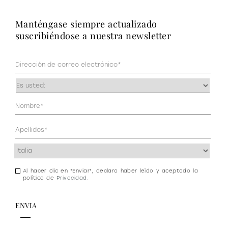
manténgase siempre actualizado
suscribiéndose a nuestra newsletter
Correo
electrónico
(Obligatorio)
Ocupación
(Obligatorio)
Datos
personales
(Obligatorio)
Dirección
(Obligatorio)
Al hacer clic en "Enviar", declaro haber leído y aceptado la
Consentimiento
política de
Privacidad
.
de
newsletter
y
privacidad