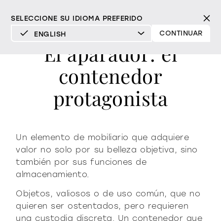
SELECCIONE SU IDIOMA PREFERIDO
CONTINUAR
ENGLISH
El aparador: el
DEUTSCH
contenedor
ENGLISH
ES
ESPAÑOL
protagonista
FRANÇAIS
Mood
espejos
espejos tv
ITALIANO
Productos
Un elemento de mobiliario que adquiere
vitrinas y aparadores
valor no solo por su belleza objetiva, sino
todos los productos
Diseño
Puro
Moderno
Sofisticado
también por sus funciones de
Materioteca
librería y sistemas
almacenamiento.
DECIDIDO
SUAVE
DECIDIDO
SUAVE
DECIDIDO
SUAVE
Milano Design Week 2026
Objetos, valiosos o de uso común, que no
Espejos
iluminación
distribuidores
quieren ser ostentados, pero requieren
Espejos TV
una custodia discreta. Un contenedor que