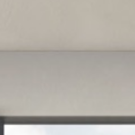
ro
Moderno
Sofis
O
SUAVE
DECIDIDO
SUAVE
DECIDID