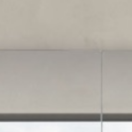
ticado
O
SUAVE