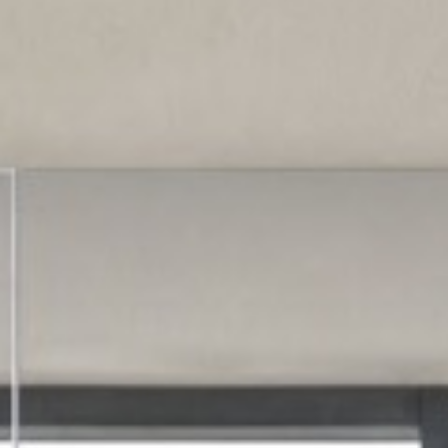
Pu
DECIDID