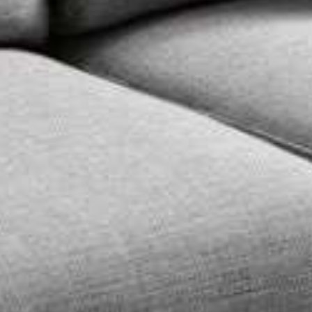
Pu
DECIDID