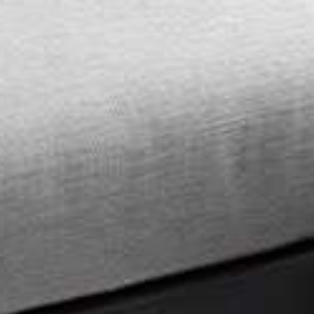
ticado
O
SUAVE