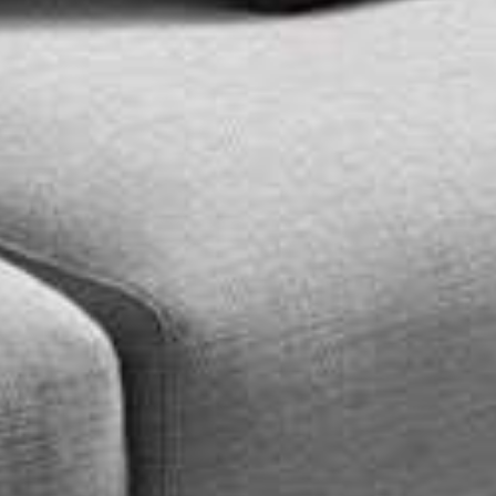
ro
Moderno
Sofis
O
SUAVE
DECIDIDO
SUAVE
DECIDID