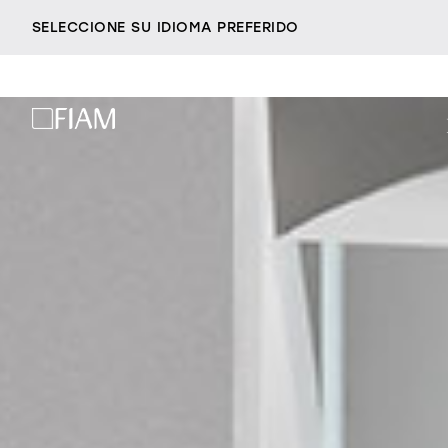
SELECCIONE SU IDIOMA PREFERIDO
espejos
e
azienda
distribuidores
ser fiam
accesorios
contacto
vittorio livi, la idea
milano design week
increíblemente vidrio
sillas
sof
2026
responsables por nat
villa miralfiore
todos los pr