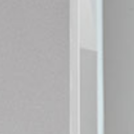
Pu
DECIDID