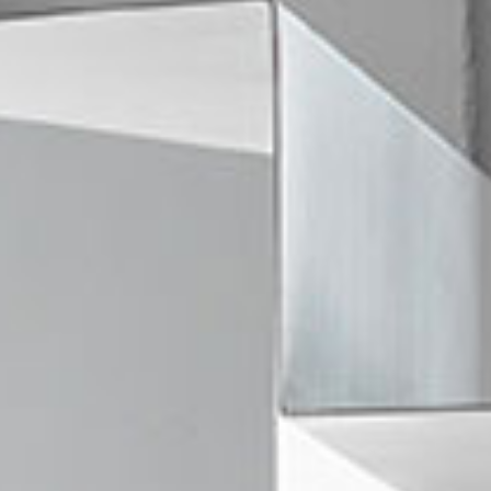
ticado
O
SUAVE