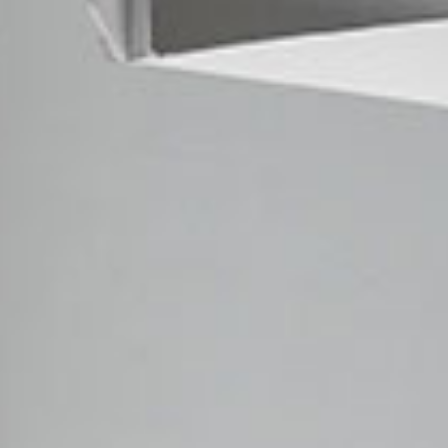
ro
Moderno
Sofis
O
SUAVE
DECIDIDO
SUAVE
DECIDID