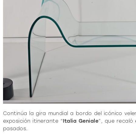
Pu
DECIDID
Continúa la gira mundial a bordo del icónico vel
exposición itinerante “
Italia Geniale
”, que recaló
pasados.