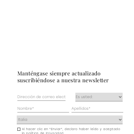
manténgase siempre actualizado
suscribiéndose a nuestra newsletter
Correo
Ocupación
electrónico
(Obligatorio)
(Obligatorio)
Datos
personales
Dirección
(Obligatorio)
(Obligatorio)
Al hacer clic en "Enviar", declaro haber leído y aceptado
Consentimiento
la política de
Privacidad
.