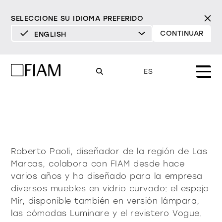
SELECCIONE SU IDIOMA PREFERIDO
CONTINUAR
ENGLISH
DEUTSCH
Roberto Paoli
ENGLISH
ES
ESPAÑOL
FRANÇAIS
Mood
espejos
espejos tv
ITALIANO
Productos
vitrinas y aparadores
Roberto Paoli, diseñador de la región de Las
todos los productos
Diseño
Puro
Moderno
Sofisticado
Marcas, colabora con FIAM desde hace
Materioteca
librería y sistemas
varios años y ha diseñado para la empresa
DECIDIDO
SUAVE
DECIDIDO
SUAVE
DECIDIDO
SUAVE
Milano Design Week 2026
diversos muebles en vidrio curvado: el espejo
Espejos
Mir, disponible también en versión lámpara,
iluminación
distribuidores
las cómodas Luminare y el revistero Vogue.
Espejos TV