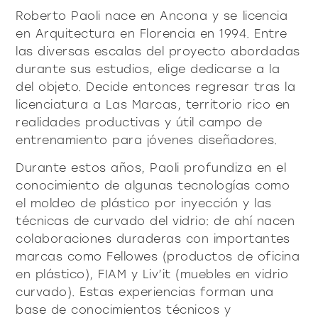
contacto
Vitrinas y Aparadores
accesorios
mesas
Roberto Paoli nace en Ancona y se licencia
Librería y sistemas
en Arquitectura en Florencia en 1994. Entre
Puro decidido
Puro suave
Milano Design Week 2026
las diversas escalas del proyecto abordadas
Iluminación
mesitas de centro y
azienda
durante sus estudios, elige dedicarse a la
auxiliares
Accesorios
Ser Fiam
del objeto. Decide entonces regresar tras la
documenti
Mesas
licenciatura a Las Marcas, territorio rico en
Vittorio Livi, la idea
mesitas de noche
Descargas
Mesitas de centro y auxiliares
realidades productivas y útil campo de
press & news
increíblemente vidrio
Mesitas de noche
Catálogos
entrenamiento para jóvenes diseñadores.
Historias
Responsables por naturaleza
¿es usted arquitecto?
consola
sillas
Consola
Certificaciones
Durante estos años, Paoli profundiza en el
Noticias
Villa Miralfiore
Sillas
B2B
conocimiento de algunas tecnologías como
¿es usted distribuidor?
Editoriales
sofás y butacas
Sofás y butacas
el moldeo de plástico por inyección y las
Notas de prensa
contract y proyectos
técnicas de curvado del vidrio: de ahí nacen
Home Office
colaboraciones duraderas con importantes
Moderno decidido
Moderno suave
home office
marcas como Fellowes (productos de oficina
en plástico), FIAM y Liv’it (muebles en vidrio
curvado). Estas experiencias forman una
todos los
materioteca
base de conocimientos técnicos y