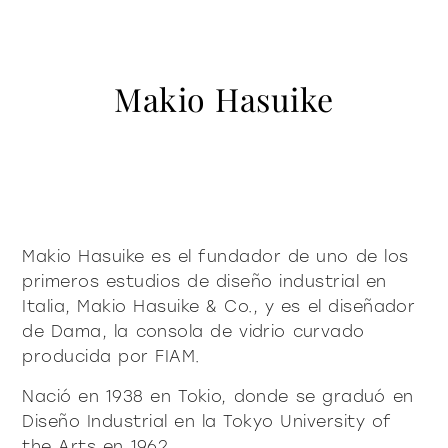
contacto
Vitrinas y Aparadores
accesorios
mesas
Librería y sistemas
Puro decidido
Puro suave
Milano Design Week 2026
Iluminación
mesitas de centro y
Makio Hasuike
azienda
auxiliares
Accesorios
Ser Fiam
documenti
Mesas
Vittorio Livi, la idea
mesitas de noche
Descargas
Mesitas de centro y auxiliares
press & news
increíblemente vidrio
Mesitas de noche
Catálogos
Historias
Responsables por naturaleza
¿es usted arquitecto?
consola
sillas
Consola
B2B
Noticias
Villa Miralfiore
Sillas
Makio Hasuike es el fundador de uno de los
¿es usted distribuidor?
Editoriales
sofás y butacas
primeros estudios de diseño industrial en
Sofás y butacas
Notas de prensa
contract y proyectos
Italia, Makio Hasuike & Co., y es el diseñador
Home Office
de Dama, la consola de vidrio curvado
Moderno decidido
Moderno suave
home office
producida por FIAM.
Nació en 1938 en Tokio, donde se graduó en
todos los
Diseño Industrial en la Tokyo University of
materioteca
the Arts en 1962.