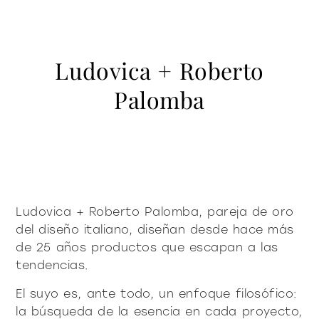
contacto
Vitrinas y Aparadores
accesorios
mesas
Librería y sistemas
Puro decidido
Puro suave
Milano Design Week 2026
Iluminación
mesitas de centro y
Ludovica + Roberto
azienda
auxiliares
Accesorios
Ser Fiam
Palomba
documenti
Mesas
Vittorio Livi, la idea
mesitas de noche
Descargas
Mesitas de centro y auxiliares
press & news
increíblemente vidrio
Mesitas de noche
Catálogos
Historias
Responsables por naturaleza
¿es usted arquitecto?
consola
sillas
Consola
Certificaciones
Noticias
Villa Miralfiore
Sillas
B2B
¿es usted distribuidor?
Editoriales
sofás y butacas
Sofás y butacas
Ludovica + Roberto Palomba, pareja de oro
Notas de prensa
contract y proyectos
Home Office
del diseño italiano, diseñan desde hace más
Moderno decidido
Moderno suave
home office
de 25 años productos que escapan a las
tendencias.
El suyo es, ante todo, un enfoque filosófico:
todos los
materioteca
la búsqueda de la esencia en cada proyecto,