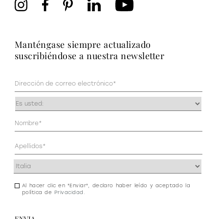
manténgase siempre actualizado
suscribiéndose a nuestra newsletter
Correo
electrónico
(Obligatorio)
Ocupación
(Obligatorio)
Datos
personales
(Obligatorio)
Dirección
(Obligatorio)
Al hacer clic en "Enviar", declaro haber leído y aceptado la
Consentimiento
política de
Privacidad
.
de
newsletter