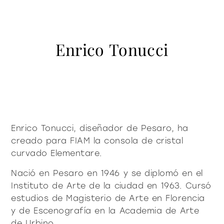
contacto
Vitrinas y Aparadores
accesorios
mesas
Librería y sistemas
Puro decidido
Puro suave
Milano Design Week 2026
Iluminación
mesitas de centro y
Enrico Tonucci
azienda
auxiliares
Accesorios
Ser Fiam
documenti
Mesas
Vittorio Livi, la idea
mesitas de noche
Descargas
Mesitas de centro y auxiliares
press & news
increíblemente vidrio
Mesitas de noche
Catálogos
Historias
Responsables por naturaleza
¿es usted arquitecto?
consola
sillas
Consola
Certificaciones
Noticias
Villa Miralfiore
Sillas
Enrico Tonucci, diseñador de Pesaro, ha
B2B
¿es usted distribuidor?
Editoriales
sofás y butacas
creado para FIAM la consola de cristal
Sofás y butacas
Notas de prensa
contract y proyectos
curvado Elementare.
Home Office
Moderno decidido
Moderno suave
home office
Nació en Pesaro en 1946 y se diplomó en el
Instituto de Arte de la ciudad en 1963. Cursó
estudios de Magisterio de Arte en Florencia
todos los
y de Escenografía en la Academia de Arte
materioteca
de Urbino.