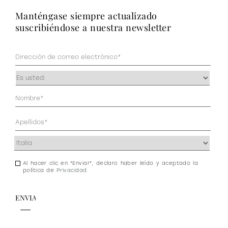
manténgase siempre actualizado
suscribiéndose a nuestra newsletter
Correo
electrónico
(Obligatorio)
Ocupación
(Obligatorio)
Datos
personales
(Obligatorio)
Dirección
(Obligatorio)
Al hacer clic en "Enviar", declaro haber leído y aceptado la
Consentimiento
política de
Privacidad
.
de
newsletter
y
privacidad