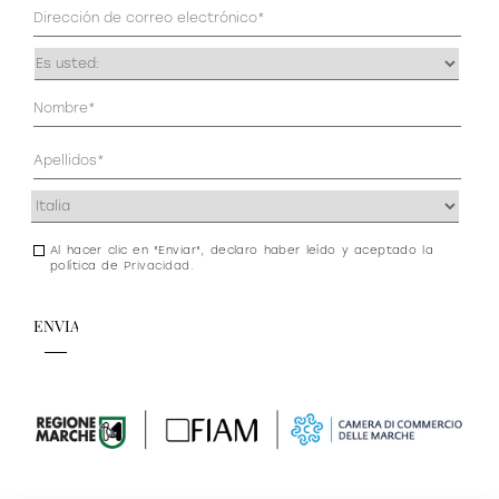
Correo
electrónico
(Obligatorio)
Ocupación
(Obligatorio)
Datos
personales
(Obligatorio)
Dirección
(Obligatorio)
Al hacer clic en "Enviar", declaro haber leído y aceptado la
Consentimiento
política de
Privacidad
.
de
newsletter
y
privacidad