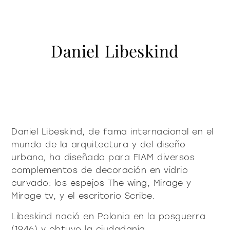
contacto
Vitrinas y Aparadores
accesorios
mesas
Librería y sistemas
Puro decidido
Puro suave
Milano Design Week 2026
Iluminación
mesitas de centro y
Daniel Libeskind
azienda
auxiliares
Accesorios
Ser Fiam
documenti
Mesas
Vittorio Livi, la idea
mesitas de noche
Descargas
Mesitas de centro y auxiliares
press & news
increíblemente vidrio
Mesitas de noche
Catálogos
Historias
Responsables por naturaleza
¿es usted arquitecto?
consola
sillas
Consola
Certificaciones
Noticias
Villa Miralfiore
Sillas
Daniel Libeskind, de fama internacional en el
B2B
¿es usted distribuidor?
Editoriales
sofás y butacas
mundo de la arquitectura y del diseño
Sofás y butacas
Notas de prensa
contract y proyectos
urbano, ha diseñado para FIAM diversos
Home Office
complementos de decoración en vidrio
Moderno decidido
Moderno suave
home office
curvado: los espejos The wing, Mirage y
Mirage tv, y el escritorio Scribe.
todos los
Libeskind nació en Polonia en la posguerra
materioteca
(1946) y obtuvo la ciudadanía