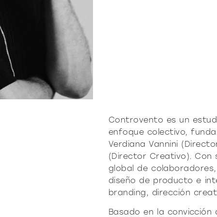
ro
Moderno
Sofis
O
SUAVE
DECIDIDO
SUAVE
DECIDID
Controvento es un estudi
enfoque colectivo, fund
Verdiana Vannini (Directo
(Director Creativo). Con
global de colaboradores,
diseño de producto e inte
branding, dirección creat
Basado en la convicción 