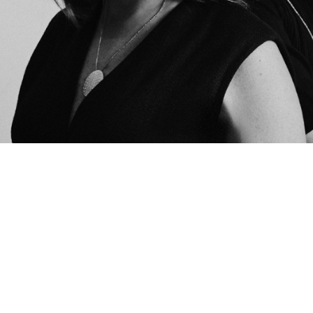
Pu
DECIDID