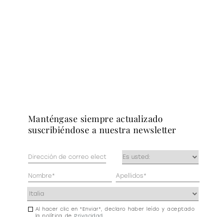
manténgase siempre actualizado
suscribiéndose a nuestra newsletter
Correo
Ocupación
electrónico
(Obligatorio)
(Obligatorio)
Datos
personales
Dirección
(Obligatorio)
(Obligatorio)
Al hacer clic en "Enviar", declaro haber leído y aceptado
Consentimiento
la política de
Privacidad
.