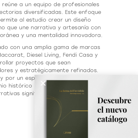
 reúne a un equipo de profesionales
ctorias diversificadas. Este enfoque
permite al estudio crear un diseño
no que une narrativa y artesanía con
poránea y una mentalidad innovadora.
ado con una amplia gama de marcas
 Baccarat, Diesel Living, Fendi Casa y
rollar proyectos que sean
ores y estratégicamente refinados.
y por un espíritu audaz y previsor, el
nio histórico de la marca, plasmando al
tivas significativas para el futuro.