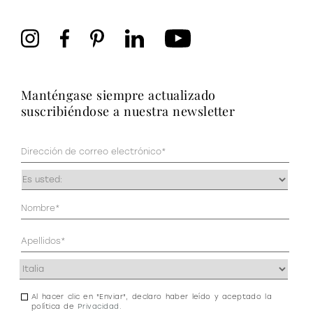
manténgase siempre actualizado
suscribiéndose a nuestra newsletter
Correo
electrónico
(Obligatorio)
Ocupación
(Obligatorio)
Datos
personales
(Obligatorio)
Dirección
(Obligatorio)
Al hacer clic en "Enviar", declaro haber leído y aceptado la
Consentimiento
política de
Privacidad
.