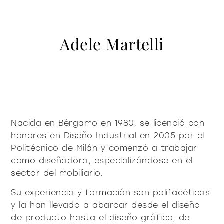
contacto
Vitrinas y Aparadores
accesorios
mesas
Librería y sistemas
Puro decidido
Puro suave
Milano Design Week 2026
Adele Martelli
Iluminación
mesitas de centro y
azienda
auxiliares
Accesorios
Ser Fiam
documenti
Mesas
Vittorio Livi, la idea
mesitas de noche
Descargas
Mesitas de centro y auxiliares
press & news
increíblemente vidrio
Mesitas de noche
Catálogos
Historias
Responsables por naturaleza
¿es usted arquitecto?
consola
sillas
Consola
Certificaciones
Noticias
Nacida en Bérgamo en 1980, se licenció con
Villa Miralfiore
Sillas
B2B
¿es usted distribuidor?
honores en Diseño Industrial en 2005 por el
Editoriales
sofás y butacas
Sofás y butacas
Politécnico de Milán y comenzó a trabajar
Notas de prensa
contract y proyectos
Home Office
como diseñadora, especializándose en el
Moderno decidido
Moderno suave
home office
sector del mobiliario.
Su experiencia y formación son polifacéticas
y la han llevado a abarcar desde el diseño
todos los
materioteca
de producto hasta el diseño gráfico, de