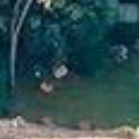
alle
materialverze
produkte
Incisive sophisticated
Soft Sophisticated