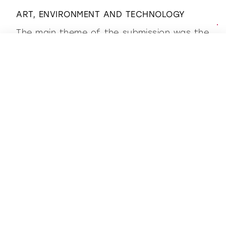
ART, ENVIRONMENT AND TECHNOLOGY
The main theme of the submission was the
relationship between art, environment and
technology, imagining a town that does
not exist by rethinking it from a new way
of living, based on a balanced harmony
between environment and city, landscape
and culture.
visit Villa Miralfiore
Art, environment and culture are also the
values expressed by Villa Miralfiore, a
symbolic place located inside the homonym