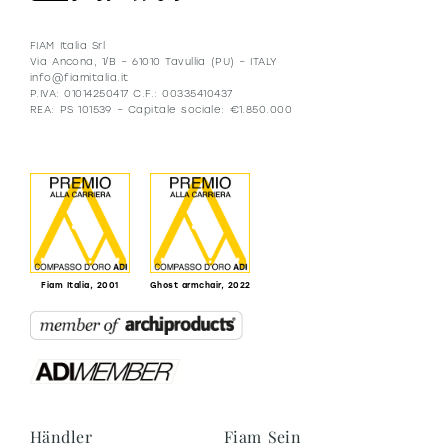
FIAM Italia Srl
Via Ancona, 1/B – 61010 Tavullia (PU) – ITALY
info@fiamitalia.it
P.IVA: 01014250417 C.F.: 00335410437
REA: PS 101539 – Capitale sociale: €1.850.000
Fiam Italia, 2001
Ghost armchair, 2022
Händler
Fiam Sein