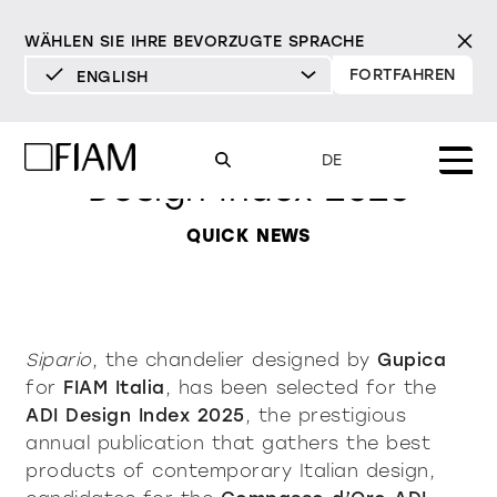
WÄHLEN SIE IHRE BEVORZUGTE SPRACHE
FORTFAHREN
ENGLISH
DEUTSCH
Sipario by Gupica in the ADI
ENGLISH
DE
Design Index 2025
ESPAÑOL
FRANÇAIS
QUICK NEWS
Mood
spiegel
tv-spiegel
ITALIANO
Produkte
vitrinen und
alle Produkte
sideboards
Design
Pure
Modern
Sophisticated
Sipario
, the chandelier designed by
Gupica
Materialverzeichnis
for
FIAM Italia
, has been selected for the
INCISIVE
SOFT
INCISIVE
SOFT
INCISIVE
SOFT
Milano Design Week 2026
ADI Design Index 2025
, the prestigious
bibliotheken und
annual publication that gathers the best
Spiegel
systeme
händler
products of contemporary Italian design,
TV-Spiegel