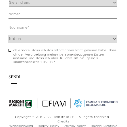
Occupazione
(erforderlich)
Anagrafica
(erforderlich)
Indirizzo
(erforderlich)
Ich erkläre, dass ich das
Informationsblatt
gelesen habe, dass
Consenso
ich der Verarbeitung meiner personenbezogenen Daten
newsletter
zustimme und dass ich über 14 Jahre alt bin, gemäß
Gesetzesdekret 101/2018 *
e
privacy
Copyright © 2017-2022 Fiam Italia Srl – All rights reserved –
Credits
Whistleblowing
–
Quality Policy
–
Privacy policy
–
Cookie-Richtlinie