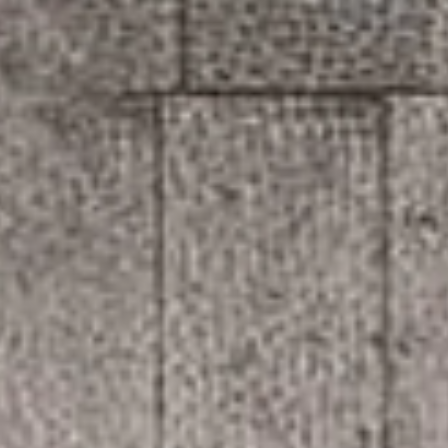
alle
materialverze
produkte
Incisive sophisticated
Soft Sophisticated