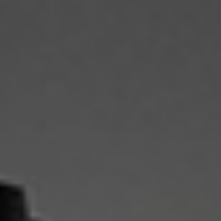
alle
materialverze
produkte
Incisive sophisticated
Soft Sophisticated