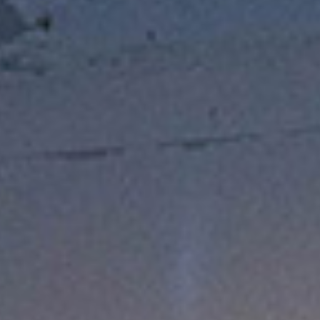
re
Modern
Sophis
E
SOFT
INCISIVE
SOFT
INCISIV