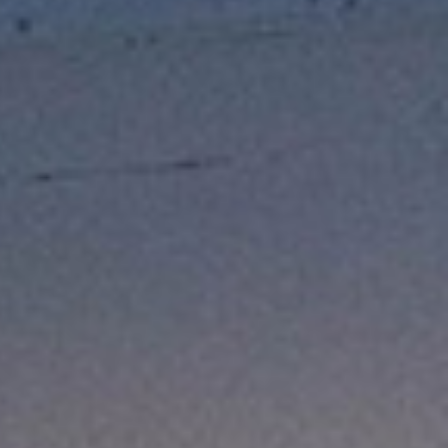
ticated
E
SOFT