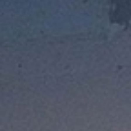
Pu
INCISIV