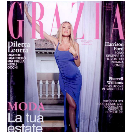
alle
materialverze
produkte
Incisive sophisticated
Soft Sophisticated