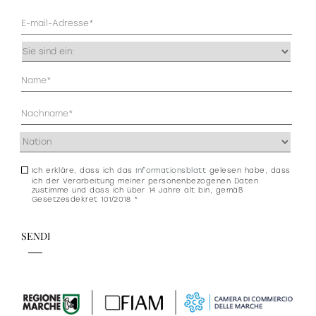
Mail
(erforderlich)
Occupazione
(erforderlich)
Anagrafica
(erforderlich)
Indirizzo
(erforderlich)
Ich erkläre, dass ich das
Informationsblatt
gelesen habe, dass
Consenso
ich der Verarbeitung meiner personenbezogenen Daten
newsletter
zustimme und dass ich über 14 Jahre alt bin, gemäß
Gesetzesdekret 101/2018 *
e
privacy