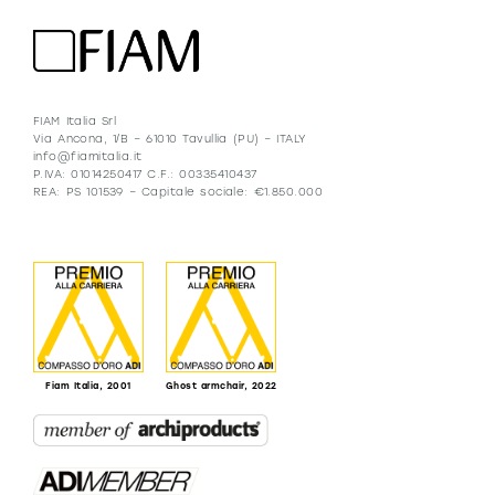
FIAM Italia Srl
Via Ancona, 1/B – 61010 Tavullia (PU) – ITALY
info@fiamitalia.it
P.IVA: 01014250417 C.F.: 00335410437
REA: PS 101539 – Capitale sociale: €1.850.000
Fiam Italia, 2001
Ghost armchair, 2022