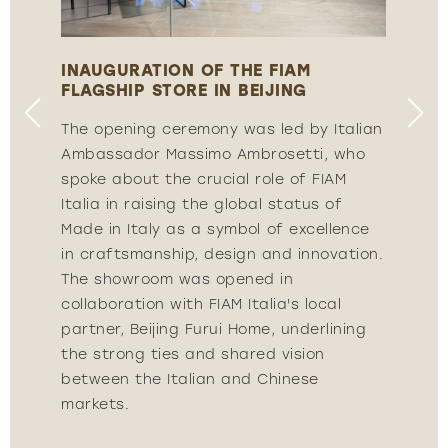
INAUGURATION OF THE FIAM
INA
FLAGSHIP STORE IN BEIJING
FLA
lian
The opening ceremony was led by Italian
The
ho
Ambassador Massimo Ambrosetti, who
Amb
spoke about the crucial role of FIAM
spo
Italia in raising the global status of
Ital
ce
Made in Italy as a symbol of excellence
Mad
ion.
in craftsmanship, design and innovation.
in 
The showroom was opened in
The
collaboration with FIAM Italia's local
coll
ng
partner, Beijing Furui Home, underlining
part
the strong ties and shared vision
the
between the Italian and Chinese
bet
markets.
mar