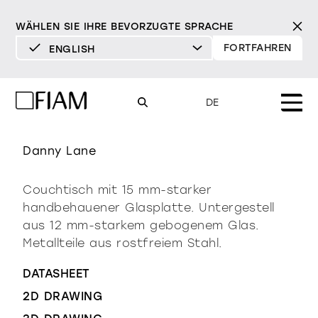
WÄHLEN SIE IHRE BEVORZUGTE SPRACHE
FORTFAHREN
ENGLISH
DEUTSCH
ENGLISH
shell
DE
ESPAÑOL
FRANÇAIS
Danny Lane
Mood
spiegel
tv-spiegel
ITALIANO
Couchtisch mit 15 mm-starker
Produkte
handbehauener Glasplatte. Untergestell
vitrinen und
alle Produkte
aus 12 mm-starkem gebogenem Glas.
sideboards
Design
Pure
Modern
Sophisticated
Metallteile aus rostfreiem Stahl.
Materialverzeichnis
INCISIVE
SOFT
INCISIVE
SOFT
INCISIVE
SOFT
Milano Design Week 2026
bibliotheken und
DATASHEET
Spiegel
systeme
händler
2D DRAWING
TV-Spiegel