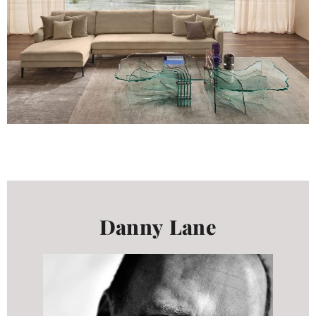
alle
materialverze
produkte
Incisive sophisticated
Soft Sophisticated
Danny Lane