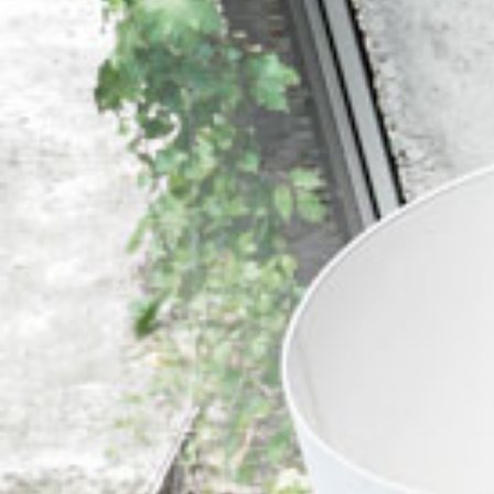
alle
materialverze
produkte
Incisive sophisticated
Soft Sophisticated