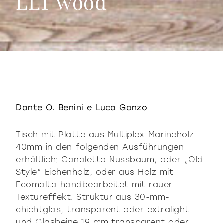
LLT wood
LLT wood
Dante O. Benini e Luca Gonzo
Tisch mit Platte aus Multiplex-Marineholz
40mm in den folgenden Ausführungen
erhältlich: Canaletto Nussbaum, oder „Old
Style“ Eichenholz, oder aus Holz mit
Ecomalta handbearbeitet mit rauer
Textureffekt. Struktur aus 30-mm-
chichtglas, transparent oder extralight
und Glasbeine 19 mm transparent oder