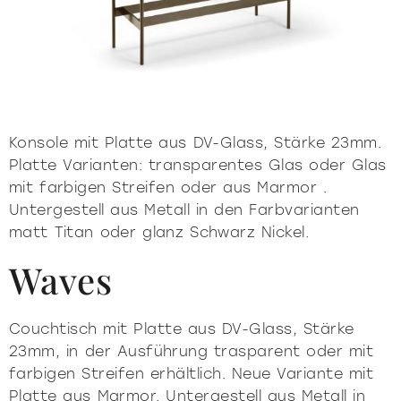
kontakte
Vitrinen und Sideboards
beleuchtung
Bibliotheken und systeme
Incisive Pure
Soft Pure
Milano Design Week 2026
accessories
tische
beleuchtung
das Unternehmen
Accessories
Fiam Sein
dokumente
couchtische vor und
Tische
Vittorio Livi, l’idea
Konsole mit Platte aus DV-Glass, Stärke 23mm.
neben dem sofa
Download
Couchtische vor und neben dem Sofa
press & news
Unglaublich Glas
Platte Varianten: transparentes Glas oder Glas
Nachttische
Kataloge
Stories
mit farbigen Streifen oder aus Marmor .
Verantwortlich für die Natur
dienstleistungen fuer architekten
nachttische
Konsole
Bescheinigung
Untergestell aus Metall in den Farbvarianten
News
Villa Miralfiore
Stuhle
matt Titan oder glanz Schwarz Nickel.
B2B
sind sie ein händler
Redaktionell
konsole
stuhle
Sofas und sessel
Waves
Pressemitteilung
contract dienstleistungen
Home Office
sofas und sessel
Incisive modern
Soft Modern
Couchtisch mit Platte aus DV-Glass, Stärke
23mm, in der Ausführung trasparent oder mit
home office
farbigen Streifen erhältlich. Neue Variante mit
Platte aus Marmor. Untergestell aus Metall in