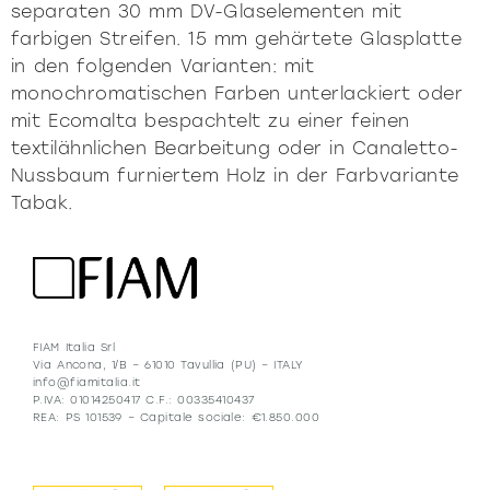
separaten 30 mm DV-Glaselementen mit
farbigen Streifen. 15 mm gehärtete Glasplatte
in den folgenden Varianten: mit
monochromatischen Farben unterlackiert oder
mit Ecomalta bespachtelt zu einer feinen
textilähnlichen Bearbeitung oder in Canaletto-
Nussbaum furniertem Holz in der Farbvariante
Tabak.
FIAM Italia Srl
Via Ancona, 1/B – 61010 Tavullia (PU) – ITALY
info@fiamitalia.it
P.IVA: 01014250417 C.F.: 00335410437
REA: PS 101539 – Capitale sociale: €1.850.000