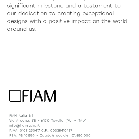
significant milestone and a testament to
our dedication to creating exceptional
designs with a positive impact on the world
around us.
FIAM Italia Srl
Via Ancona, 1/B – 61010 Tavullia (PU) – ITALY
info@fiamitalia.it
P.IVA: 01014250417 C.F.: 00335410437
REA: PS 101539 – Capitale sociale: €1.850.000