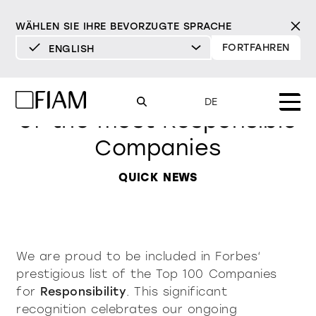
WÄHLEN SIE IHRE BEVORZUGTE SPRACHE
FORTFAHREN
ENGLISH
DEUTSCH
FIAM in Forbes‘ Top 100 list
ENGLISH
DE
of the most Responsible
ESPAÑOL
Companies
FRANÇAIS
Mood
spiegel
tv-spiegel
ITALIANO
QUICK NEWS
Produkte
vitrinen und
alle Produkte
sideboards
Design
Pure
Modern
Sophisticated
Materialverzeichnis
INCISIVE
SOFT
INCISIVE
SOFT
INCISIVE
SOFT
We are proud to be included in Forbes‘
Milano Design Week 2026
bibliotheken und
prestigious list of the Top 100 Companies
Spiegel
systeme
for
Responsibility
. This significant
händler
TV-Spiegel
recognition celebrates our ongoing