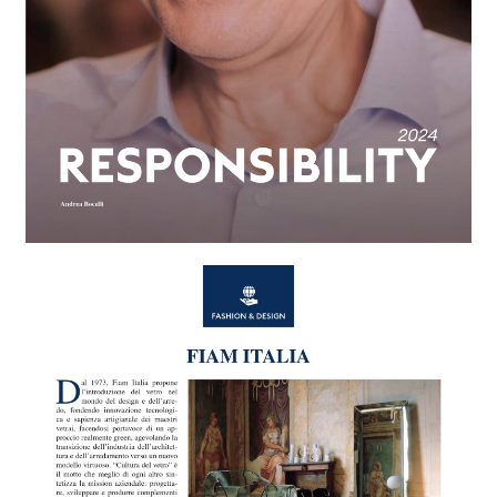
alle
materialverze
produkte
Incisive sophisticated
Soft Sophisticated