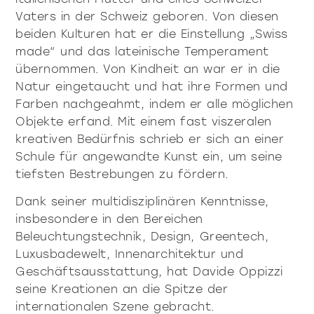
Vaters in der Schweiz geboren. Von diesen
alle
materialverze
beiden Kulturen hat er die Einstellung „Swiss
produkte
made“ und das lateinische Temperament
übernommen. Von Kindheit an war er in die
Natur eingetaucht und hat ihre Formen und
Farben nachgeahmt, indem er alle möglichen
Objekte erfand. Mit einem fast viszeralen
Incisive sophisticated
Soft Sophisticated
kreativen Bedürfnis schrieb er sich an einer
Schule für angewandte Kunst ein, um seine
tiefsten Bestrebungen zu fördern.
Dank seiner multidisziplinären Kenntnisse,
insbesondere in den Bereichen
Beleuchtungstechnik, Design, Greentech,
Luxusbadewelt, Innenarchitektur und
Geschäftsausstattung, hat Davide Oppizzi
seine Kreationen an die Spitze der
internationalen Szene gebracht.