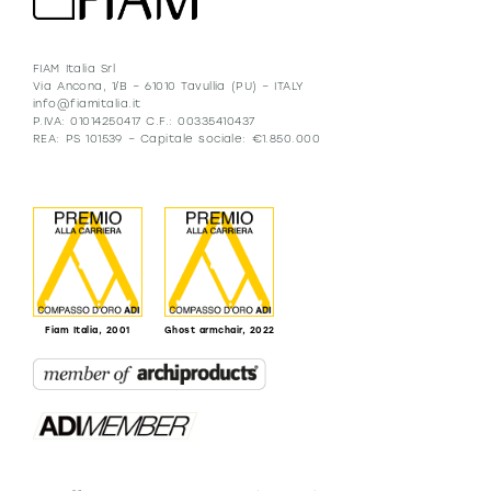
FIAM Italia Srl
Via Ancona, 1/B – 61010 Tavullia (PU) – ITALY
info@fiamitalia.it
P.IVA: 01014250417 C.F.: 00335410437
REA: PS 101539 – Capitale sociale: €1.850.000
Fiam Italia, 2001
Ghost armchair, 2022