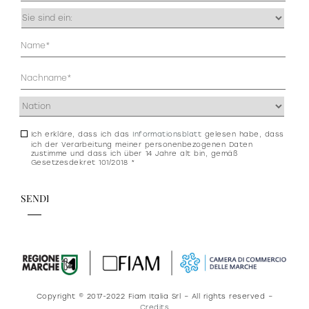
Occupazione
(erforderlich)
Anagrafica
(erforderlich)
Indirizzo
(erforderlich)
Ich erkläre, dass ich das
Informationsblatt
gelesen habe, dass
Consenso
ich der Verarbeitung meiner personenbezogenen Daten
newsletter
zustimme und dass ich über 14 Jahre alt bin, gemäß
Gesetzesdekret 101/2018 *
e
privacy
Copyright © 2017-2022 Fiam Italia Srl – All rights reserved –
Credits