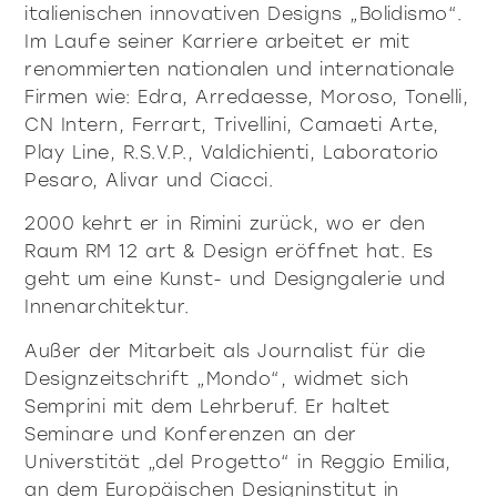
italienischen innovativen Designs „Bolidismo“.
alle
Im Laufe seiner Karriere arbeitet er mit
materialverze
produkte
renommierten nationalen und internationale
Firmen wie: Edra, Arredaesse, Moroso, Tonelli,
CN Intern, Ferrart, Trivellini, Camaeti Arte,
Play Line, R.S.V.P., Valdichienti, Laboratorio
Pesaro, Alivar und Ciacci.
Incisive sophisticated
Soft Sophisticated
2000 kehrt er in Rimini zurück, wo er den
Raum RM 12 art & Design eröffnet hat. Es
geht um eine Kunst- und Designgalerie und
Innenarchitektur.
Außer der Mitarbeit als Journalist für die
Designzeitschrift „Mondo“, widmet sich
Semprini mit dem Lehrberuf. Er haltet
Seminare und Konferenzen an der
Universtität „del Progetto“ in Reggio Emilia,
an dem Europäischen Designinstitut in