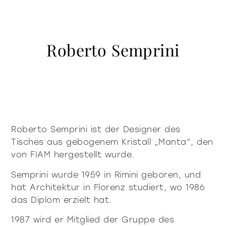
kontakte
Vitrinen und Sideboards
beleuchtung
Bibliotheken und systeme
Incisive Pure
Soft Pure
Milano Design Week 2026
accessories
tische
beleuchtung
Roberto Semprini
das Unternehmen
Accessories
Fiam Sein
dokumente
couchtische vor und
Tische
Vittorio Livi, l’idea
neben dem sofa
Download
Couchtische vor und neben dem Sofa
press & news
Unglaublich Glas
Nachttische
Kataloge
Stories
Verantwortlich für die Natur
dienstleistungen fuer architekten
nachttische
Konsole
Bescheinigung
News
Villa Miralfiore
Stuhle
Roberto Semprini ist der Designer des
B2B
sind sie ein händler
Redaktionell
konsole
stuhle
Tisches aus gebogenem Kristall „Manta“, den
Sofas und sessel
Pressemitteilung
contract dienstleistungen
von FIAM hergestellt wurde.
Home Office
sofas und sessel
Incisive modern
Soft Modern
Semprini wurde 1959 in Rimini geboren, und
hat Architektur in Florenz studiert, wo 1986
home office
das Diplom erzielt hat.
1987 wird er Mitglied der Gruppe des