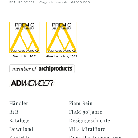
REA: PS 101539 – Capitale sociale: €1.850.000
Fiam Italia, 2001
Ghost armchair, 2022
Händler
Fiam Sein
B2B
FIAM 50°Jahre
Kataloge
Designgeschichte
Download
Villa Miralfiore
Kontakte
Dienstleistungen fuer