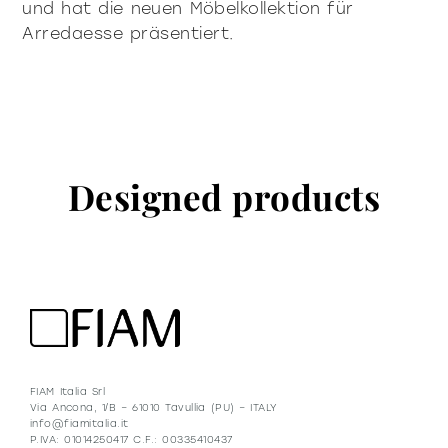
und hat die neuen Möbelkollektion für
Arredaesse präsentiert.
Designed products
FIAM Italia Srl
Via Ancona, 1/B – 61010 Tavullia (PU) – ITALY
info@fiamitalia.it
P.IVA: 01014250417 C.F.: 00335410437