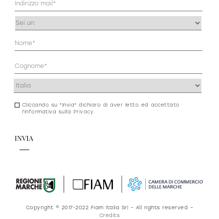
prodotti
(Obbligatorio)
Occupazione
(Obbligatorio)
Anagrafica
(Obbligatorio)
Indirizzo
Sofisticato deciso
Sofisticato morbido
(Obbligatorio)
Cliccando su "Invia" dichiaro di aver letto ed accettato
Consenso
l'informativa sulla
Privacy
.
newsletter
e
privacy
Copyright © 2017-2022 Fiam Italia Srl – All rights reserved –
Credits